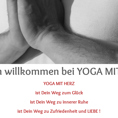
h willkommen bei YOGA MI
YOGA MIT HERZ
ist Dein Weg zum Glück
ist Dein Weg zu innerer Ruhe
ist Dein Weg zu Zufriedenheit und LIEBE !